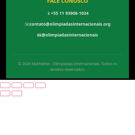
FALE CONOSCO
📱
+55 11 93908-1034
✉️
contato@olimpiadasinternacionais.org
📸
@olimpiadasinternacionais
© 2026 Mathletes - Olimpíadas Internacionais. Todos os
direitos reservados.