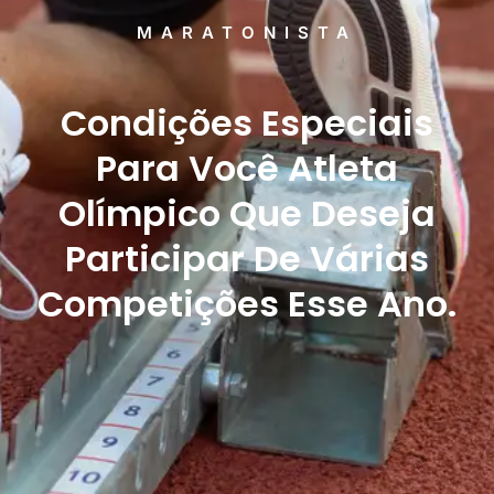
MARATONISTA
Condições Especiais
Para Você Atleta
Olímpico Que Deseja
Participar De Várias
Competições Esse Ano.