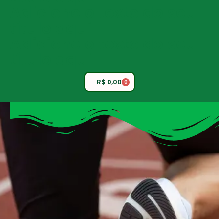
Adicione o texto do seu
título aqui
Adicione o texto do seu
título aqui
R$
0,00
0