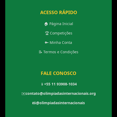
ACESSO RÁPIDO
🏠 Página Inicial
🏆 Competições
🔑 Minha Conta
📝 Termos e Condições
FALE CONOSCO
📱
+55 11 93908-1034
✉️
contato@olimpiadasinternacionais.org
📸
@olimpiadasinternacionais