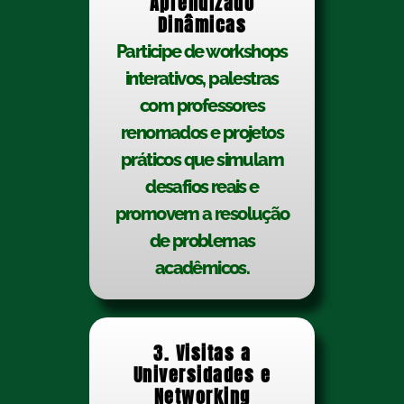
Aprendizado
Dinâmicas
Participe de workshops
interativos, palestras
com professores
renomados e projetos
práticos que simulam
desafios reais e
promovem a resolução
de problemas
acadêmicos.
3. Visitas a
Universidades e
Networking