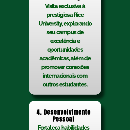
Visita exclusiva à
prestigiosa Rice
University, explorando
seu campus de
excelência e
oportunidades
acadêmicas, além de
promover conexões
internacionais com
outros estudantes.
4. Desenvolvimento
Pessoal
Fortaleça habilidades