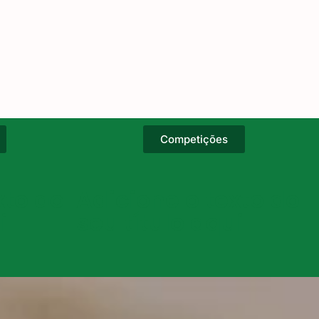
Competições
xto do
Adicione o texto do
i
seu título aqui