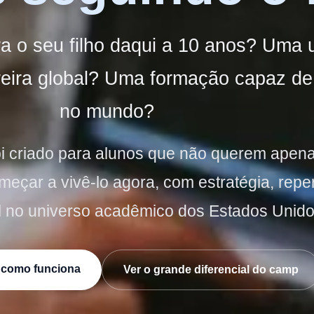
a o seu filho daqui a 10 anos? Uma 
reira global? Uma formação capaz de 
no mundo?
i criado para alunos que não querem apen
eçar a vivê-lo agora, com estratégia, repe
l no universo acadêmico dos Estados Unido
 como funciona
Ver o grande diferencial do camp