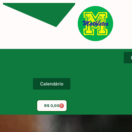
Adicio
Calendário
seu tí
R$
0,00
0