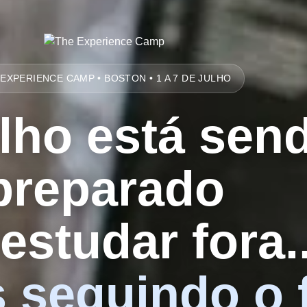
EXPERIENCE CAMP • BOSTON • 1 A 7 DE JULHO
ilho está sen
preparado
estudar fora..
 seguindo o 