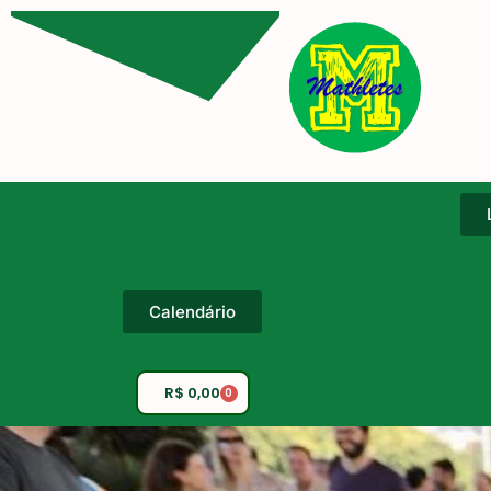
Adicio
Calendário
seu tí
R$
0,00
0