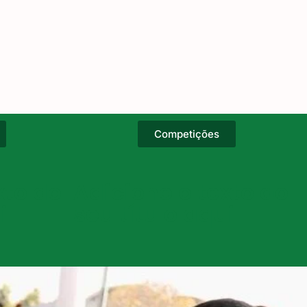
Competições
xto do
Adicione o texto do
i
seu título aqui