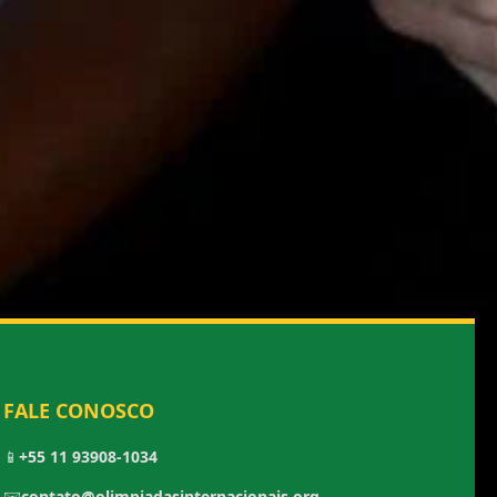
FALE CONOSCO
📱
+55 11 93908-1034
✉️
contato@olimpiadasinternacionais.org