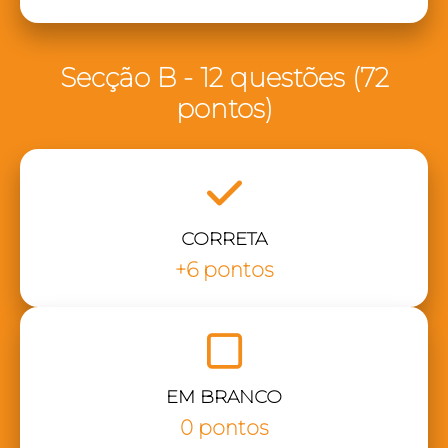
Secção B - 12 questões (72
pontos)
CORRETA
+6 pontos
EM BRANCO
0 pontos