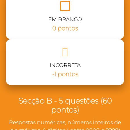
EM BRANCO
0 pontos
INCORRETA
-1 pontos
Secção B - 5 questões (60
pontos)
Respostas numéricas, números inteiros de