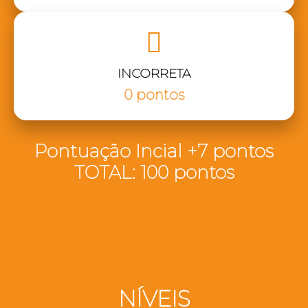
INCORRETA
0 pontos
Pontuação Incial +7 pontos
TOTAL: 100 pontos
NÍVEIS