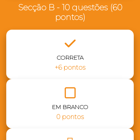
Secção B - 10 questões (60
pontos)
CORRETA
+6 pontos
EM BRANCO
0 pontos