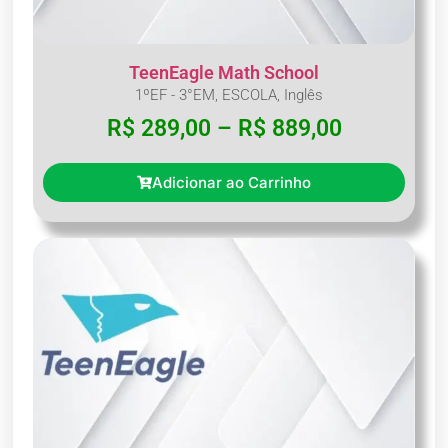
TeenEagle Math School
1ºEF - 3°EM
,
ESCOLA
,
Inglês
R$
289,00
–
R$
889,00
Adicionar ao Carrinho