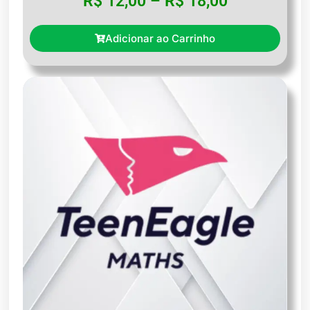
R$
12,00
–
R$
18,00
Adicionar ao Carrinho