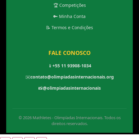
🏆 Competições
🔑 Minha Conta
📝 Termos e Condições
FALE CONOSCO
📱
+55 11 93908-1034
✉️
contato@olimpiadasinternacionais.org
📸
@olimpiadasinternacionais
© 2026 Mathletes - Olimpíadas Internacionais. Todos os
direitos reservados.