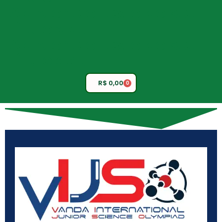
Adicione o texto do seu
título aqui
Adicione o texto do seu
título aqui
R$
0,00
0