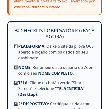
atendimento suporte é feito exclusivamente por
este canal durante o exame.
📢 CHECKLIST OBRIGATÓRIO (FAÇA
AGORA)
1️⃣
PLATAFORMA:
Deixe o site da prova OCS
aberto e logado com os dados do seu
dashboard.
2️⃣
NOME:
Renomeie o seu usuário do Zoom
com o seu
NOME COMPLETO
.
3️⃣
TELA:
Clique no botão verde "Share
Screen" e selecione
"TELA INTEIRA"
(Desktop)
.
4️⃣
2º DISPOSITIVO:
Certifique-se de estar