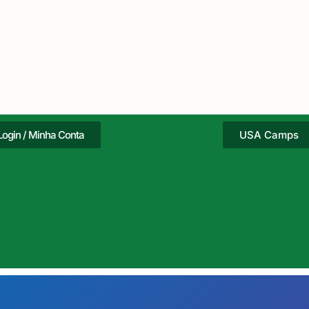
Login / Minha Conta
USA Camps
ne o texto do
Adicione o te
tulo aqui
seu título aqu