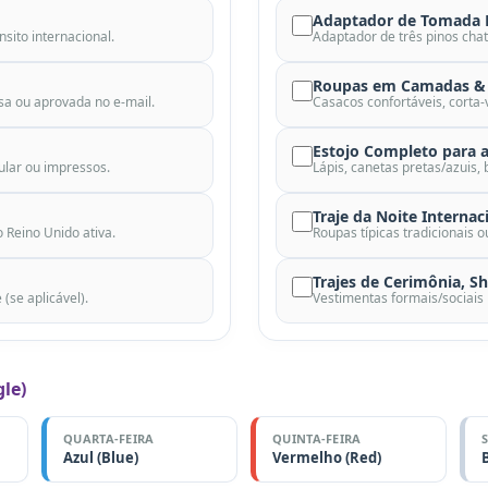
Adaptador de Tomada Br
sito internacional.
Adaptador de três pinos chat
Roupas em Camadas & 
sa ou aprovada no e-mail.
Casacos confortáveis, corta
Estojo Completo para a
ular ou impressos.
Lápis, canetas pretas/azuis,
Traje da Noite Internaci
 Reino Unido ativa.
Roupas típicas tradicionais 
Trajes de Cerimônia, S
se aplicável).
Vestimentas formais/sociais
gle)
QUARTA-FEIRA
QUINTA-FEIRA
Azul (Blue)
Vermelho (Red)