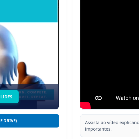
SLIDES
E DRIVE)
Assista ao vídeo explica
importantes.