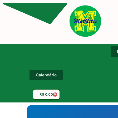
Adicio
Calendário
seu tí
R$
0,00
0