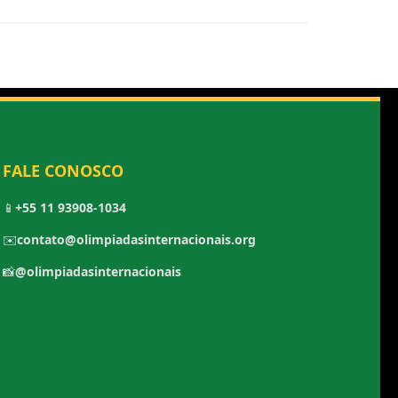
FALE CONOSCO
📱
+55 11 93908-1034
✉️
contato@olimpiadasinternacionais.org
📸
@olimpiadasinternacionais