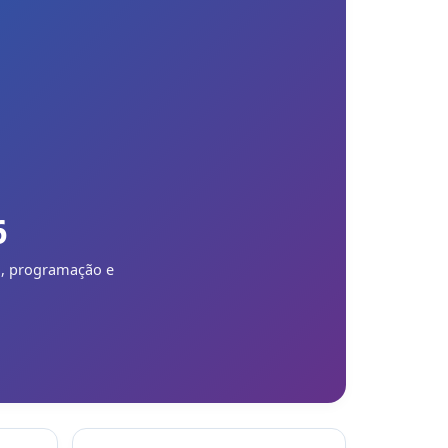
6
l, programação e