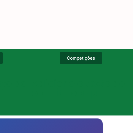
Competições
xto do
Adicione o texto do
i
seu título aqui