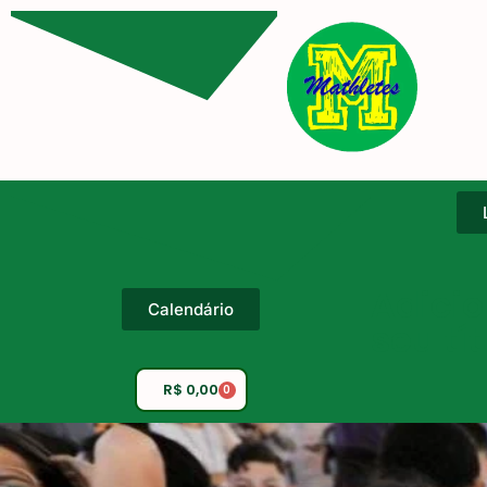
Adicio
Calendário
seu tí
R$
0,00
0