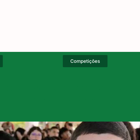
Competições
xto do
Adicione o texto do
i
seu título aqui