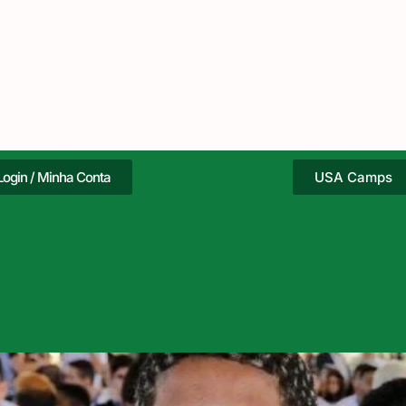
Login / Minha Conta
USA Camps
ne o texto do
Adicione o te
tulo aqui
seu título aqu