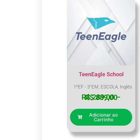
TeenEagle School
1ºEF - 3°EM
,
ESCOLA
,
Inglês
R$
289,00
–
R$
889,00
Adicionar ao
Carrinho