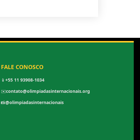
FALE CONOSCO
📱
+55 11 93908-1034
✉️
contato@olimpiadasinternacionais.org
📸
@olimpiadasinternacionais