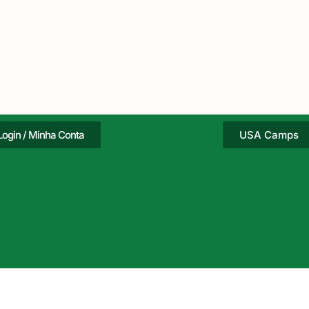
Login / Minha Conta
USA Camps
ne o texto do
Adicione o te
tulo aqui
seu título aqu