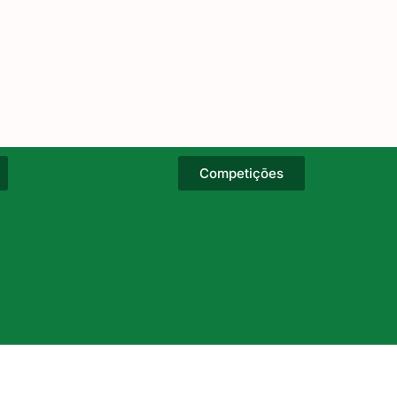
Competições
xto do
Adicione o texto do
i
seu título aqui