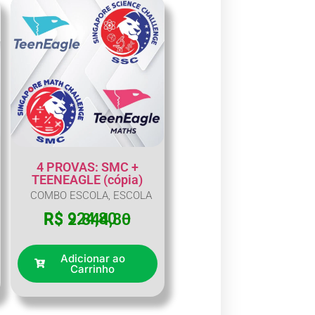
4 PROVAS: SMC +
TEENEAGLE (cópia)
COMBO ESCOLA
,
ESCOLA
R$
924,80
–
R$
2.844,80
Adicionar ao
Carrinho