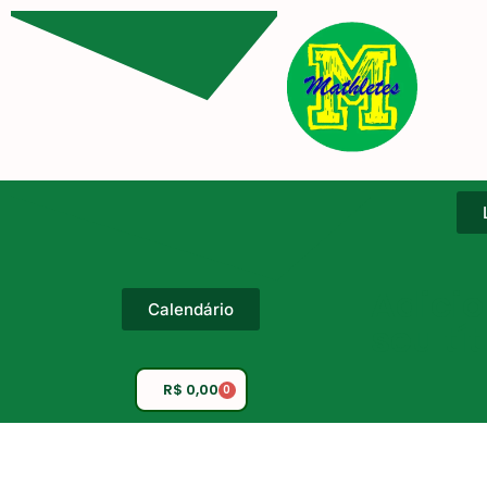
Adicio
Calendário
seu tí
R$
0,00
0