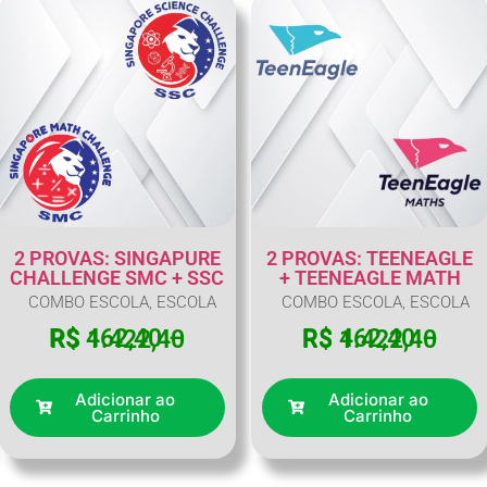
2 PROVAS: SINGAPURE
2 PROVAS: TEENEAGLE
CHALLENGE SMC + SSC
+ TEENEAGLE MATH
COMBO ESCOLA
,
ESCOLA
COMBO ESCOLA
,
ESCOLA
R$
462,40
–
R$
462,40
–
R$
1.422,40
R$
1.422,40
Adicionar ao
Adicionar ao
Carrinho
Carrinho