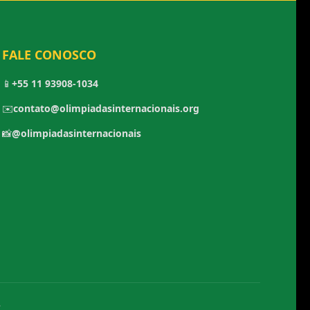
FALE CONOSCO
📱
+55 11 93908-1034
✉️
contato@olimpiadasinternacionais.org
📸
@olimpiadasinternacionais
.