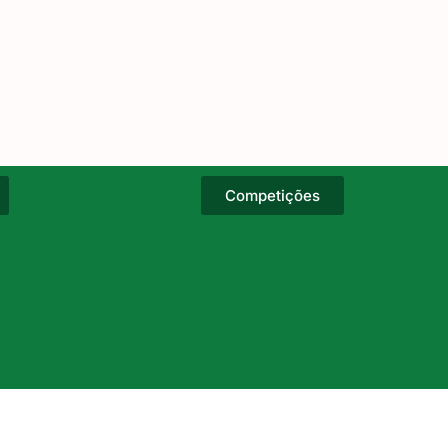
Competições
xto do
Adicione o texto do
i
seu título aqui