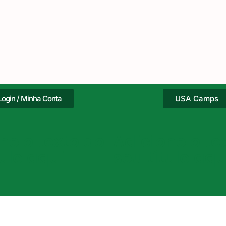
Login / Minha Conta
USA Camps
ne o texto do
Adicione o te
tulo aqui
seu título aqu