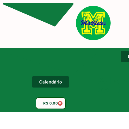
Adicio
Calendário
seu tí
R$
0,00
0