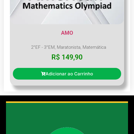
AMO
2°EF - 3°EM
,
Maratonista
,
Matemática
R$
149,90
Adicionar ao Carrinho