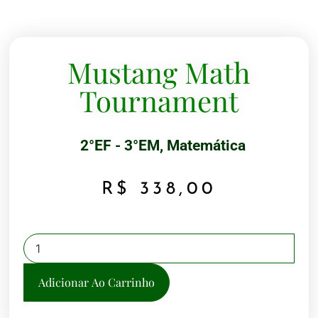
Mustang Math
Tournament
2°EF - 3°EM
,
Matemática
R$
338,00
Adicionar Ao Carrinho