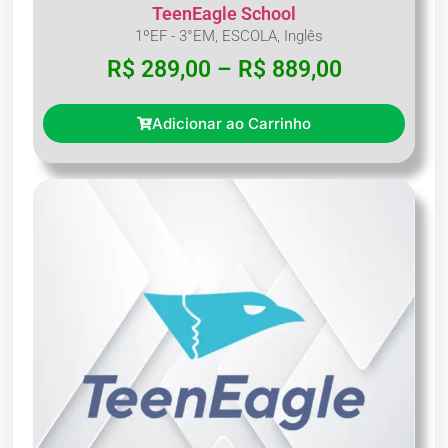
TeenEagle School
1ºEF - 3°EM
,
ESCOLA
,
Inglês
R$
289,00
–
R$
889,00
Adicionar ao Carrinho