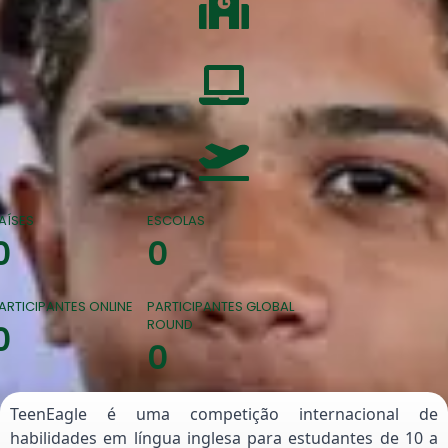
AÍSES
ESCOLAS
0
0
ARTICIPANTES ONLINE
PARTICIPANTES GLOBAL
ROUND
0
0
TeenEagle é uma competição internacional de
habilidades em língua inglesa para estudantes de 10 a