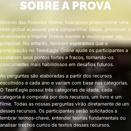
SOBRE A PROVA
Através das Rodadas Online, buscamos proporcionar uma
rede global acessível para compartilhar ideias, promover a
diversidade e inspirar jovens mentes a desbloquear seu
potencial. No entanto, também esperamos que a
participação no TeenEagle Online ajude os participantes a
avaliarem seus pontos fortes e fracos, tornando-os
concorrentes mais habilidosos em desafios futuros.
As perguntas são elaboradas a partir dos recursos
escolhidos a cada ano e variam com base nas categorias.
O TeenEagle possui três categorias de idade, cada
categoria é composta por dois recursos, um livro e um
filme. Todas as nossas perguntas virão diretamente de um
desses recursos. Os participantes serão solicitados a
lembrar termos-chave, entender teorias fundamentais ou
analisar trechos curtos de textos desses recursos.