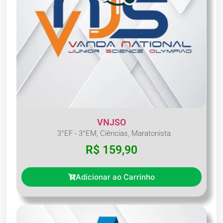
VNJSO
3°EF - 3°EM
,
Ciências
,
Maratonista
R$
159,90
Adicionar ao Carrinho