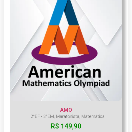
AMO
2°EF - 3°EM
,
Maratonista
,
Matemática
R$
149,90