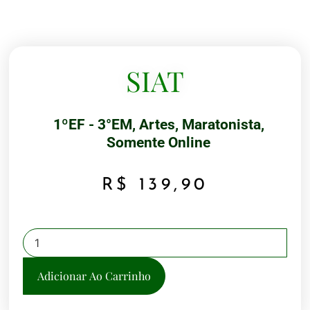
SIAT
1ºEF - 3°EM
,
Artes
,
Maratonista
,
Somente Online
R$
139,90
Adicionar Ao Carrinho