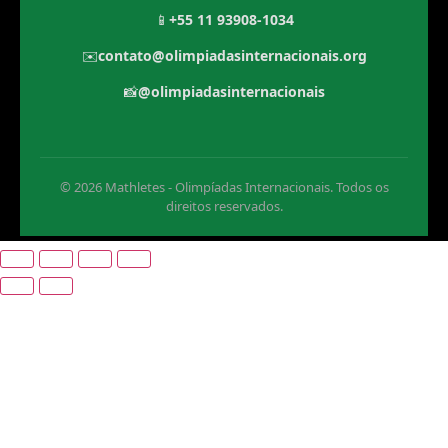
📱
+55 11 93908-1034
✉️
contato@olimpiadasinternacionais.org
📸
@olimpiadasinternacionais
© 2026 Mathletes - Olimpíadas Internacionais. Todos os
direitos reservados.