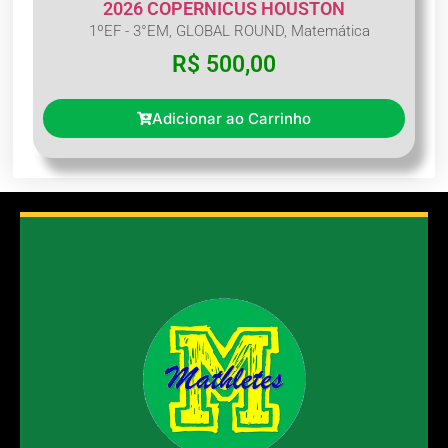
2026 COPERNICUS HOUSTON
1ºEF - 3°EM
,
GLOBAL ROUND
,
Matemática
R$
500,00
Adicionar ao Carrinho